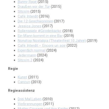
Bunny Rage
(2015)
Draußen vor der Tür
(2015)
Sitcom
(2015)
Café Interdit
(2016)
Die 12 Geschworenen
(2017)
Jessica Jones
(2017)
Rollenspiele #Genderkacke
(2018)
Ein Mann kommt in eine Bar
(2019)
Nonstop Nostalgia (Theaterfest 10 Jahre)
(2019)
Café Interdit – Encore un soir
(2022)
Eigentlich normal
(2024)
Jedermann
(2024)
Sitcom 2
(2024)
Regie
Kunst
(2011)
Cancun
(2013)
Regieassistenz
Drei Mal Leben
(2010)
Verbrennungen
(2011)
Mutter Courage und ihre Kinder
(2012)