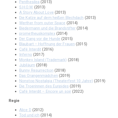
Penthesilea
(2013)
S.H.O.W.
(2013)
A Story About Love
(2013)
Die Katze auf dem heißen Blechdach
(2013)
Werther from outer Space
(2014)
Biedermann und die Brandstifter
(2014)
prometheuskomplex
(2014)
Der Gang vor die Hunde
(2015)
Blaubart – Hoffnung der Frauen
(2015)
Café Interdit
(2016)
Inferno
(2017)
Monkey Island (Trademark)
(2018)
Jubiläum
(2018)
Bunny Resurrection
(2018)
Das Orangenmädchen
(2019)
Nonstop Nostalgia (Theaterfest 10 Jahre)
(2019)
Die Troerinnen des Euripides
(2019)
Café Interdit – Encore un soir
(2022)
Regie
Alice D
(2012)
Tod und ich
(2014)