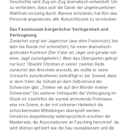
Geschichte wird Zug um Zug dramatisch entwickelt. Um
zu verhindern, dass sich die Gäste der ungeheuerlichen
Wahrheit vorzeitig durch Abreise entziehen, hat Kim das
Personal angewiesen, alle Autoschlüssel zu verstecken.
Das Faszinosum bürgerlicher Verlogenheit und
Verleugnung
Zunächst sorgt der Jägerchor (aus dem Freischütz), bei
dem die Runde mit schmettert, für einen dramatisch-
grotesken Kontrast (Der Vater ist Jäger und gerade von
einer Jagd zurückgekehrt.). Aber das Überspielen gelingt
nur kurz. Obwohl Christian in seiner zweiten Rede
zunächst den Anschein erweckt, als wollte er seine
Vorwürfe zurücknehmen, bekräftigt er sie. Soweit, dass
er dem Vater die Schuld an dem Selbstmord der
Schwester gibt: „Trinken wir auf den Mörder meiner
Schwester.“ Ein weiterer Höhepunkt der Verleugnung im
Stück ist zweifellos die surreal anmutende Polonaise,
eine irre Szene, in der mit extremer Heiterkeit die
schockierenden Mitteilungen überspielt werden.
Geradezu doppeldeutig-widersprüchlich erschien die
Maskerade, die Assoziationen an Fasching hervorrief: da
wird ebenso gefeiert wie die Sau rausgelassen und die