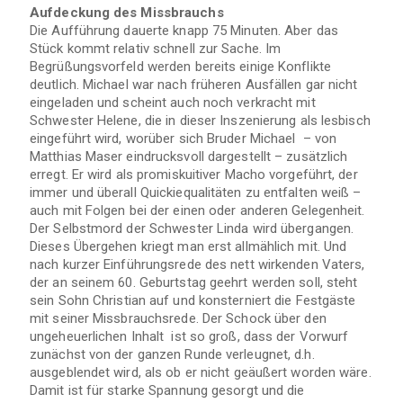
Aufdeckung des Missbrauchs
Die Aufführung dauerte knapp 75 Minuten. Aber das
Stück kommt relativ schnell zur Sache. Im
Begrüßungsvorfeld werden bereits einige Konflikte
deutlich. Michael war nach früheren Ausfällen gar nicht
eingeladen und scheint auch noch verkracht mit
Schwester Helene, die in dieser Inszenierung als lesbisch
eingeführt wird, worüber sich Bruder Michael – von
Matthias Maser eindrucksvoll dargestellt – zusätzlich
erregt. Er wird als promiskuitiver Macho vorgeführt, der
immer und überall Quickiequalitäten zu entfalten weiß –
auch mit Folgen bei der einen oder anderen Gelegenheit.
Der Selbstmord der Schwester Linda wird übergangen.
Dieses Übergehen kriegt man erst allmählich mit. Und
nach kurzer Einführungsrede des nett wirkenden Vaters,
der an seinem 60. Geburtstag geehrt werden soll, steht
sein Sohn Christian auf und konsterniert die Festgäste
mit seiner Missbrauchsrede. Der Schock über den
ungeheuerlichen Inhalt ist so groß, dass der Vorwurf
zunächst von der ganzen Runde verleugnet, d.h.
ausgeblendet wird, als ob er nicht geäußert worden wäre.
Damit ist für starke Spannung gesorgt und die