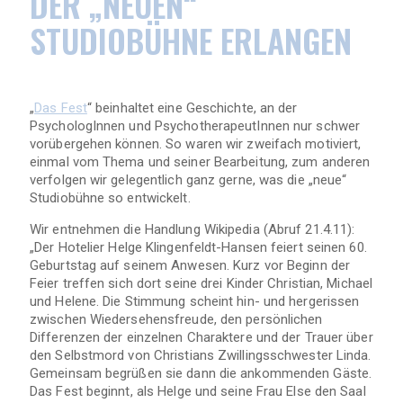
DER „NEUEN“
STUDIOBÜHNE ERLANGEN
„
Das Fest
“ beinhaltet eine Geschichte, an der
PsychologInnen und PsychotherapeutInnen nur schwer
vorübergehen können. So waren wir zweifach motiviert,
einmal vom Thema und seiner Bearbeitung, zum anderen
verfolgen wir gelegentlich ganz gerne, was die „neue“
Studiobühne so entwickelt.
Wir entnehmen die Handlung Wikipedia (Abruf 21.4.11):
„Der Hotelier Helge Klingenfeldt-Hansen feiert seinen 60.
Geburtstag auf seinem Anwesen. Kurz vor Beginn der
Feier treffen sich dort seine drei Kinder Christian, Michael
und Helene. Die Stimmung scheint hin- und hergerissen
zwischen Wiedersehensfreude, den persönlichen
Differenzen der einzelnen Charaktere und der Trauer über
den Selbstmord von Christians Zwillingsschwester Linda.
Gemeinsam begrüßen sie dann die ankommenden Gäste.
Das Fest beginnt, als Helge und seine Frau Else den Saal