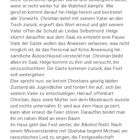
wenn er nicht weiter für die Wahrheit kämpfe. Wie
gerufen kommt darauf hin Helge herein und bestreitet
alle Vorwürfe. Christian kehrt mit seinem Vater an den
Tisch zurück, ergreift das Wort erneut und gibt seinem
Vater offen die Schuld an Lindas Selbstmord. Helge
stürmt daraufhin aus dem Saal, es entsteht eine Pause.
Viele der Gäste wollen das Anwesen verlassen, was nicht
möglich ist, da das Personal auf Kims Anweisung hin
sämtliche Autoschlüssel versteckt hat. Christian bleibt
allein im Saal, Helge kommt zu ihm und versucht, ihn
einzuschüchtern. Die Gäste kommen zurück, das Fest
soll weitergehen.
Else spricht nun; sie betont Christians geistig labilen
Zustand als Jugendlicher und fordert ihn auf, sich bei
seinem Vater zu entschuldigen. Hierauf offenbart
Christian, dass seine Mutter von dem Missbrauch wusste
und nichts unternahm. Er wird aus dem Haus gezerrt,
kann aber erneut die Feier stören. Daraufhin bindet man
ihn im nahen Wald an einen Baum.
Im Haus geht das Fest weiter, der Alkohol fließt. Nach
einem Missverständnis mit Gbatokai beginnt Michael, ein
rassistisches Lied zu singen, die Festgesellschaft