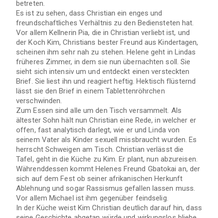
betreten.
Es ist zu sehen, dass Christian ein enges und
freundschaftliches Verhältnis zu den Bediensteten hat.
Vor allem Kellnerin Pia, die in Christian verliebt ist, und
der Koch Kim, Christians bester Freund aus Kindertagen,
scheinen ihm sehr nah zu stehen. Helene geht in Lindas
früheres Zimmer, in dem sie nun übernachten soll. Sie
sieht sich intensiv um und entdeckt einen versteckten
Brief. Sie liest ihn und reagiert heftig. Hektisch flüsternd
lässt sie den Brief in einem Tablettenröhrchen
verschwinden.
Zum Essen sind alle um den Tisch versammelt. Als
ältester Sohn hält nun Christian eine Rede, in welcher er
offen, fast analytisch darlegt, wie er und Linda von
seinem Vater als Kinder sexuell missbraucht wurden. Es
herrscht Schweigen am Tisch. Christian verlässt die
Tafel, geht in die Küche zu Kim. Er plant, nun abzureisen.
Währenddessen kommt Helenes Freund Gbatokai an, der
sich auf dem Fest ob seiner afrikanischen Herkunft
Ablehnung und sogar Rassismus gefallen lassen muss.
Vor allem Michael ist ihm gegenüber feindselig.
In der Küche weist Kim Christian deutlich darauf hin, dass
seine Geschichte abgetan würde und wirkungslos bliebe,