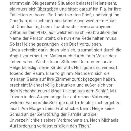
stimmt ein. Die gesamte Situation belastet Helene sehr,
sie muss sich übergeben und bittet darauf hin Pia, ihr ihre
Tabletten zu holen. Pia findet so den Brief, und bringt ihn
Christian, der sich befreien konnte und wieder im Haus
ist. Christian legt dem Toastmaster einen anonymen
Zettel an den Platz, auf welchem nach Festtradition der
Name der Person steht, die nun eine Rede halten muss.
So ist Helene gezwungen, den Brief vorzulesen.
Linda schreibt darin, dass sie sich, traumatisiert durch die
Angst vor erneutem Missbrauch durch ihren Vater, das
Leben nahm. Wieder kehrt Stille ein. Der nun entlarvte
Helge beleidigt seine Kinder aufs Heftigste und verlässt
tobend den Raum, Else folgt ihm. Nachdem sich die
meisten Gäste auf ihre Zimmer zurückgezogen haben,
erscheint Michael völlig betrunken und außer sich vor
dem Nebenhaus und klingelt Helge aus dem Schlaf. Mit
Tränen in den Augen prügelt er auf seinen Vater ein,
welcher wehrlos die Schläge und Tritte über sich ergehen
lässt. Am Morgen beim Frühstück erkennt Helge seine
Schuld an der Zerstörung der Familie und die
Unverzeihlichkeit seines Verbrechens an. Nach Michaels
Aufforderung verlässt er allein den Tisch.“