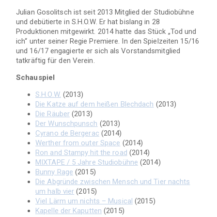
Julian Gosolitsch ist seit 2013 Mitglied der Studiobühne
und debütierte in S.H.O.W. Er hat bislang in 28
Produktionen mitgewirkt. 2014 hatte das Stück „Tod und
ich“ unter seiner Regie Premiere. In den Spielzeiten 15/16
und 16/17 engagierte er sich als Vorstandsmitglied
tatkräftig für den Verein.
Schauspiel
S.H.O.W.
(2013)
Die Katze auf dem heißen Blechdach
(2013)
Die Räuber
(2013)
Der Wunschpunsch
(2013)
Cyrano de Bergerac
(2014)
Werther from outer Space
(2014)
Ron and Stampy hit the road
(2014)
MIXTAPE / 5 Jahre Studiobühne
(2014)
Bunny Rage
(2015)
Die Abgründe zwischen Mensch und Tier nachts
um halb vier
(2015)
Viel Lärm um nichts – Musical
(2015)
Kapelle der Kaputten
(2015)