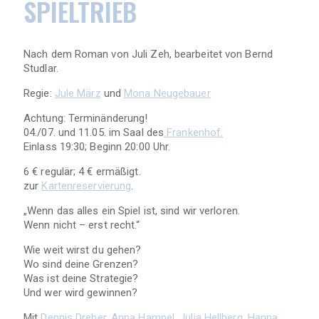
SPIELTRIEB
Nach dem Roman von Juli Zeh, bearbeitet von Bernd
Studlar.
Regie:
Jule März
und
Mona Neugebauer
Achtung: Terminänderung!
04./07. und 11.05. im Saal des
Frankenhof.
Einlass 19:30; Beginn 20:00 Uhr.
6 € regulär; 4 € ermäßigt.
zur
Kartenreservierung
.
„Wenn das alles ein Spiel ist, sind wir verloren.
Wenn nicht – erst recht.“
Wie weit wirst du gehen?
Wo sind deine Grenzen?
Was ist deine Strategie?
Und wer wird gewinnen?
Mit
Dennis Dreher
,
Anna Hampel
,
Julia Hellberg
,
Hanna