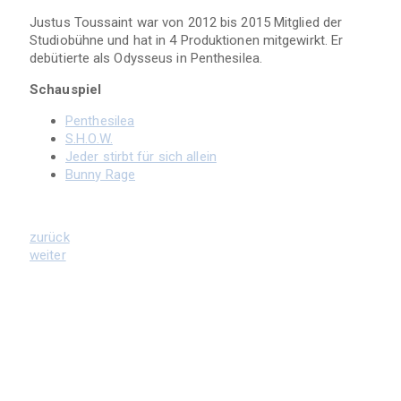
Justus Toussaint war von 2012 bis 2015 Mitglied der
Studiobühne und hat in 4 Produktionen mitgewirkt. Er
debütierte als Odysseus in Penthesilea.
Schauspiel
Penthesilea
S.H.O.W.
Jeder stirbt für sich allein
Bunny Rage
zurück
weiter