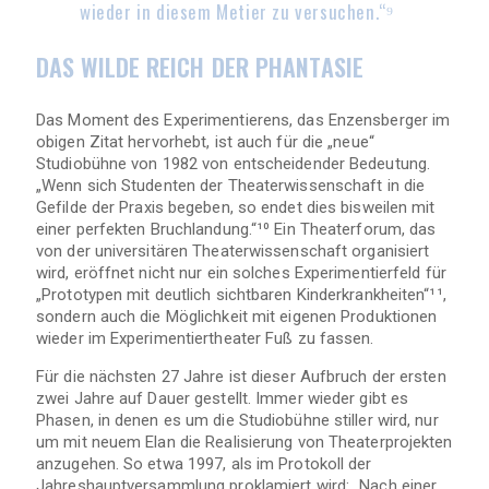
wieder in diesem Metier zu versuchen.“⁹
DAS WILDE REICH DER PHANTASIE
Das Moment des Experimentierens, das Enzensberger im
obigen Zitat hervorhebt, ist auch für die „neue“
Studiobühne von 1982 von entscheidender Bedeutung.
„Wenn sich Studenten der Theaterwissenschaft in die
Gefilde der Praxis begeben, so endet dies bisweilen mit
einer perfekten Bruchlandung.“¹⁰ Ein Theaterforum, das
von der universitären Theaterwissenschaft organisiert
wird, eröffnet nicht nur ein solches Experimentierfeld für
„Prototypen mit deutlich sichtbaren Kinderkrankheiten“¹¹,
sondern auch die Möglichkeit mit eigenen Produktionen
wieder im Experimentiertheater Fuß zu fassen.
Für die nächsten 27 Jahre ist dieser Aufbruch der ersten
zwei Jahre auf Dauer gestellt. Immer wieder gibt es
Phasen, in denen es um die Studiobühne stiller wird, nur
um mit neuem Elan die Realisierung von Theaterprojekten
anzugehen. So etwa 1997, als im Protokoll der
Jahreshauptversammlung proklamiert wird: „Nach einer