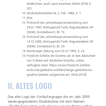
Anekdoten, auch opus incertum, Berlin 2018, S.
201.
Studiobühnenblatt Nr. 2, Feb. 1984, S. 7.
Ebd.
Protokoll der Jahreshauptversammlung vom
29.07.1997, Amtsgericht Fürth, Registerakten VR
20640, Sonderband I, Bl. 13.
Protokoll der Jahreshauptversammlung vom
14.12.2002, Amtsgericht Fürth, Registerakten VR
20640, Sonderband I, Bl. 29.
Nürnberger Zeitung vom 23.01.1995, S. 24.
Friedrich Schiller, An Goethe, als er den ‚Mahomet‘
von Voltaire auf die Bühne brachte, online
verfügbar unter: https://www.friedrich-schiller-
archiv.de/gedichte-schillers/lange-gedichte/an-
goethe/ [zuletzt aufgerufen am 18.06.2019].
II. ALTES LOGO
Das alte Logo der Vorläufergruppe der im Jahr 2009
wiedergegründeten Studiobühne mit dem Namen