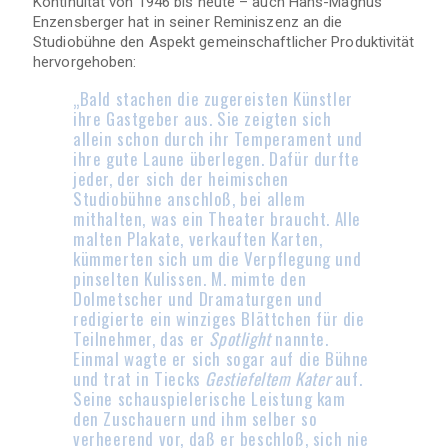
Kontinuität von 1946 bis heute – auch Hans-Magnus
Enzensberger hat in seiner Reminiszenz an die
Studiobühne den Aspekt gemeinschaftlicher Produktivität
hervorgehoben:
„Bald stachen die zugereisten Künstler
ihre Gastgeber aus. Sie zeigten sich
allein schon durch ihr Temperament und
ihre gute Laune überlegen. Dafür durfte
jeder, der sich der heimischen
Studiobühne anschloß, bei allem
mithalten, was ein Theater braucht. Alle
malten Plakate, verkauften Karten,
kümmerten sich um die Verpflegung und
pinselten Kulissen. M. mimte den
Dolmetscher und Dramaturgen und
redigierte ein winziges Blättchen für die
Teilnehmer, das er
Spotlight
nannte.
Einmal wagte er sich sogar auf die Bühne
und trat in Tiecks
Gestiefeltem Kater
auf.
Seine schauspielerische Leistung kam
den Zuschauern und ihm selber so
verheerend vor, daß er beschloß, sich nie