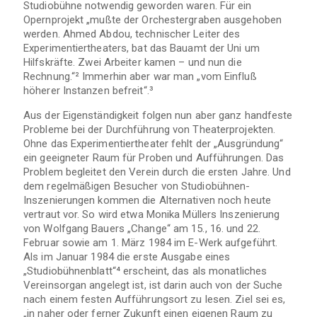
Studiobühne notwendig geworden waren. Für ein
Opernprojekt „mußte der Orchestergraben ausgehoben
werden. Ahmed Abdou, technischer Leiter des
Experimentiertheaters, bat das Bauamt der Uni um
Hilfskräfte. Zwei Arbeiter kamen – und nun die
Rechnung.“² Immerhin aber war man „vom Einfluß
höherer Instanzen befreit“.³
Aus der Eigenständigkeit folgen nun aber ganz handfeste
Probleme bei der Durchführung von Theaterprojekten.
Ohne das Experimentiertheater fehlt der „Ausgründung“
ein geeigneter Raum für Proben und Aufführungen. Das
Problem begleitet den Verein durch die ersten Jahre. Und
dem regelmäßigen Besucher von Studiobühnen-
Inszenierungen kommen die Alternativen noch heute
vertraut vor. So wird etwa Monika Müllers Inszenierung
von Wolfgang Bauers „Change“ am 15., 16. und 22.
Februar sowie am 1. März 1984 im E-Werk aufgeführt.
Als im Januar 1984 die erste Ausgabe eines
„Studiobühnenblatt“⁴ erscheint, das als monatliches
Vereinsorgan angelegt ist, ist darin auch von der Suche
nach einem festen Aufführungsort zu lesen. Ziel sei es,
„in naher oder ferner Zukunft einen eigenen Raum zu