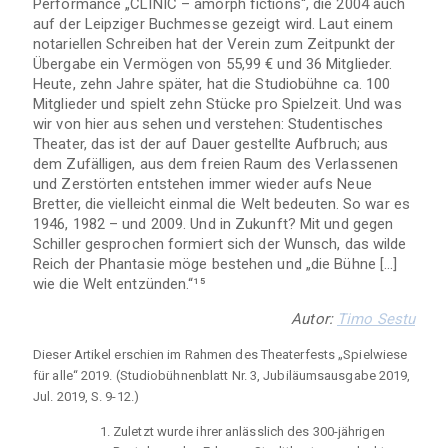
Performance „CLINIC – amorph fictions“, die 2004 auch
auf der Leipziger Buchmesse gezeigt wird. Laut einem
notariellen Schreiben hat der Verein zum Zeitpunkt der
Übergabe ein Vermögen von 55,99 € und 36 Mitglieder.
Heute, zehn Jahre später, hat die Studiobühne ca. 100
Mitglieder und spielt zehn Stücke pro Spielzeit. Und was
wir von hier aus sehen und verstehen: Studentisches
Theater, das ist der auf Dauer gestellte Aufbruch; aus
dem Zufälligen, aus dem freien Raum des Verlassenen
und Zerstörten entstehen immer wieder aufs Neue
Bretter, die vielleicht einmal die Welt bedeuten. So war es
1946, 1982 – und 2009. Und in Zukunft? Mit und gegen
Schiller gesprochen formiert sich der Wunsch, das wilde
Reich der Phantasie möge bestehen und „die Bühne […]
wie die Welt entzünden.“¹⁵
Autor:
Timo Sestu
Dieser Artikel erschien im Rahmen des Theaterfests „Spielwiese
für alle“ 2019. (Studiobühnenblatt Nr. 3, Jubiläumsausgabe 2019,
Jul. 2019, S. 9-12.)
Zuletzt wurde ihrer anlässlich des 300-jährigen