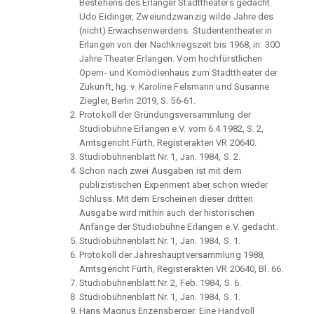
Bestehens des Erlanger Stadttheaters gedacht.
Udo Eidinger, Zweiundzwanzig wilde Jahre des
(nicht) Erwachsenwerdens. Studententheater in
Erlangen von der Nachkriegszeit bis 1968, in: 300
Jahre Theater Erlangen. Vom hochfürstlichen
Opern- und Komödienhaus zum Stadttheater der
Zukunft, hg. v. Karoline Felsmann und Susanne
Ziegler, Berlin 2019, S. 56-61.
Protokoll der Gründungsversammlung der
Studiobühne Erlangen e.V. vom 6.4.1982, S. 2,
Amtsgericht Fürth, Registerakten VR 20640.
Studiobühnenblatt Nr. 1, Jan. 1984, S. 2.
Schon nach zwei Ausgaben ist mit dem
publizistischen Experiment aber schon wieder
Schluss. Mit dem Erscheinen dieser dritten
Ausgabe wird mithin auch der historischen
Anfänge der Studiobühne Erlangen e.V. gedacht.
Studiobühnenblatt Nr. 1, Jan. 1984, S. 1.
Protokoll der Jahreshauptversammlung 1988,
Amtsgericht Fürth, Registerakten VR 20640, Bl. 66.
Studiobühnenblatt Nr. 2, Feb. 1984, S. 6.
Studiobühnenblatt Nr. 1, Jan. 1984, S. 1.
Hans Magnus Enzensberger, Eine Handvoll