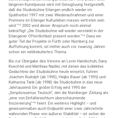
längeren Kunstpause wird mit Genugtuung festgestellt,
daß die Studiobühne Erlangen endlich wieder im
Spätherbst 1997 mit zwei Wiederaufnahmen und einer
Premiere im Erlanger Kulturleben massiv vertreten sein
wird.“¹² 2002 wird dieser Anspruch noch einmal
bekräftigt: „Die Studiobühne will wieder verstärkt in der
Erlangener Öffentlichkeit präsent werden.“¹³ Dass ein
guter Teil der Projekte in Fürth oder Nürnberg zur
Aufführung kommt, ist mithin auch vor zwanzig Jahren
schon ein vieldiskutiertes Thema.
Bis zur Übergabe des Vereins an Levin Handschuh, Dany
Knechtel und Matthias Nadler, mit denen das kollektive
Gedächtnis der Studiobühne heute einsetzt, führen
Joachim Rudolph (ab 1990), Heijko Bauer (ab 1995) und
Katharina Tank (ab 1998) die Studiobühne in das neue
Jahrtausend. Ein großer Erfolg wird 1995 der
„Simplicissimus Teutsch“, den die Nürnberger Zeitung als
„eine von Einfallsreichtum überschäumende
Inszenierung“¹⁴ feiert. Ein weiteres Highlight – und
gewissermaßen auch Endpunkt einer zwei Jahrzehnte
währenden Phase von äußerer Stabilität – ist sicher die