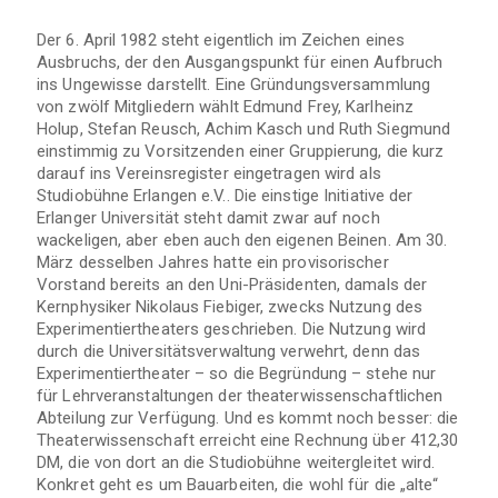
Der 6. April 1982 steht eigentlich im Zeichen eines
Ausbruchs, der den Ausgangspunkt für einen Aufbruch
ins Ungewisse darstellt. Eine Gründungsversammlung
von zwölf Mitgliedern wählt Edmund Frey, Karlheinz
Holup, Stefan Reusch, Achim Kasch und Ruth Siegmund
einstimmig zu Vorsitzenden einer Gruppierung, die kurz
darauf ins Vereinsregister eingetragen wird als
Studiobühne Erlangen e.V.. Die einstige Initiative der
Erlanger Universität steht damit zwar auf noch
wackeligen, aber eben auch den eigenen Beinen. Am 30.
März desselben Jahres hatte ein provisorischer
Vorstand bereits an den Uni-Präsidenten, damals der
Kernphysiker Nikolaus Fiebiger, zwecks Nutzung des
Experimentiertheaters geschrieben. Die Nutzung wird
durch die Universitätsverwaltung verwehrt, denn das
Experimentiertheater – so die Begründung – stehe nur
für Lehrveranstaltungen der theaterwissenschaftlichen
Abteilung zur Verfügung. Und es kommt noch besser: die
Theaterwissenschaft erreicht eine Rechnung über 412,30
DM, die von dort an die Studiobühne weitergleitet wird.
Konkret geht es um Bauarbeiten, die wohl für die „alte“