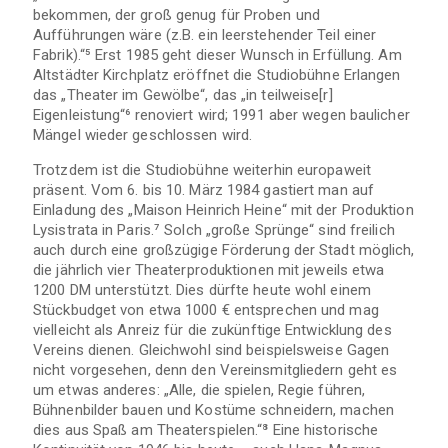
bekommen, der groß genug für Proben und
Aufführungen wäre (z.B. ein leerstehender Teil einer
Fabrik).“⁵ Erst 1985 geht dieser Wunsch in Erfüllung. Am
Altstädter Kirchplatz eröffnet die Studiobühne Erlangen
das „Theater im Gewölbe“, das „in teilweise[r]
Eigenleistung“⁶ renoviert wird; 1991 aber wegen baulicher
Mängel wieder geschlossen wird.
Trotzdem ist die Studiobühne weiterhin europaweit
präsent. Vom 6. bis 10. März 1984 gastiert man auf
Einladung des „Maison Heinrich Heine“ mit der Produktion
Lysistrata in Paris.⁷ Solch „große Sprünge“ sind freilich
auch durch eine großzügige Förderung der Stadt möglich,
die jährlich vier Theaterproduktionen mit jeweils etwa
1200 DM unterstützt. Dies dürfte heute wohl einem
Stückbudget von etwa 1000 € entsprechen und mag
vielleicht als Anreiz für die zukünftige Entwicklung des
Vereins dienen. Gleichwohl sind beispielsweise Gagen
nicht vorgesehen, denn den Vereinsmitgliedern geht es
um etwas anderes: „Alle, die spielen, Regie führen,
Bühnenbilder bauen und Kostüme schneidern, machen
dies aus Spaß am Theaterspielen.“⁸ Eine historische