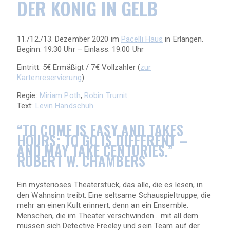
DER KÖNIG IN GELB
11./12./13. Dezember 2020 im
Pacelli Haus
in Erlangen.
Beginn: 19:30 Uhr – Einlass: 19:00 Uhr
Eintritt: 5€ Ermäßigt / 7€ Vollzahler (
zur
Kartenreservierung
)
Regie:
Miriam Poth
,
Robin Trurnit
Text:
Levin Handschuh
“TO COME IS EASY AND TAKES
HOURS; TO GO IS DIFFERENT –
AND MAY TAKE CENTURIES.”
ROBERT W. CHAMBERS
Ein mysteriöses Theaterstück, das alle, die es lesen, in
den Wahnsinn treibt. Eine seltsame Schauspieltruppe, die
mehr an einen Kult erinnert, denn an ein Ensemble.
Menschen, die im Theater verschwinden… mit all dem
müssen sich Detective Freeley und sein Team auf der