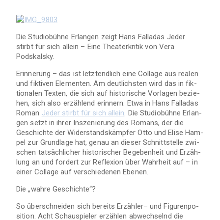
Die Stu­dio­bühne Erlan­gen zeigt Hans Fal­la­das Jeder
stirbt für sich allein – Eine Thea­ter­kri­tik von Vera
Podskalsky.
Erin­ne­rung – das ist letzt­end­lich eine Col­lage aus rea­len
und fik­ti­ven Ele­men­ten. Am deut­lichs­ten wird das in fik­
tio­na­len Tex­ten, die sich auf his­to­ri­sche Vor­la­gen bezie­
hen, sich also erzäh­lend erin­nern. Etwa in Hans Fal­la­das
Roman
Jeder stirbt für sich allein
. Die Stu­dio­bühne Erlan­
gen setzt in ihrer Insze­nie­rung des Romans, der die
Geschichte der Wider­stands­kämp­fer Otto und Elise Ham­
pel zur Grund­lage hat, genau an die­ser Schnitt­stelle zwi­
schen tat­säch­li­cher his­to­ri­scher Bege­ben­heit und Erzäh­
lung an und for­dert zur Refle­xion über Wahr­heit auf – in
einer Col­lage auf ver­schie­de­nen Ebenen.
Die „wahre Geschichte“?
So über­schnei­den sich bereits Erzäh­ler– und Figu­ren­po­
si­tion. Acht Schau­spie­ler erzäh­len abwech­selnd die