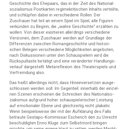
Geschichte des Ehe­paars, das in der Zeit des Natio­nal­
so­zia­lis­mus Post­kar­ten regime­kri­ti­schen Inhalts ver­teilte,
und schlüp­fen dabei in ver­schie­dene Rol­len. Der
Zuschauer hat teil an einem Spiel im Spiel, alle Figu­ren
ver­kün­den zu Beginn, die „wahre Geschichte“ erzäh­len zu
wol­len. Von die­ser exis­tie­ren aller­dings ver­schie­dene
Ver­sio­nen, dem Zuschauer wer­den auf Grund­lage der
Dif­fe­ren­zen zwi­schen Roman­ge­schichte und his­to­ri­
schen Bele­gen ver­schie­dene Mög­lich­kei­ten ange­bo­ten,
nach Dis­kus­sio­nen unter den Schau­spie­lern wird die
Rück­spul­taste betä­tigt und eine ver­än­der­ter Hand­lungs­
ver­lauf dar­ge­stellt. Meta­re­fle­xion des Thea­ter­spiels und
Ver­frem­dung also.
Das heißt aller­dings nicht, dass Hin­ein­ver­set­zen aus­ge­
schlos­sen wer­den soll. Im Gegen­teil: inner­halb der ein­zel­
nen Sze­nen erschei­nen die Schre­cken des Natio­nal­so­
zia­lis­mus auf­grund hoher schau­spie­le­ri­scher Leis­tung
auf emo­tio­na­ler Ebene und gleich­zei­tig nicht pla­ka­tiv.
Wenn bei­spiels­weise der mit der Auf­klä­rung des Falls
betraute Gestapo-Kommissar Esche­rich den zu Unrecht
beschul­dig­ten Enno Kluge zum Selbst­mord brin­gen
möchte, um seine eigene Haut zu ret­ten, wer­den Macht­