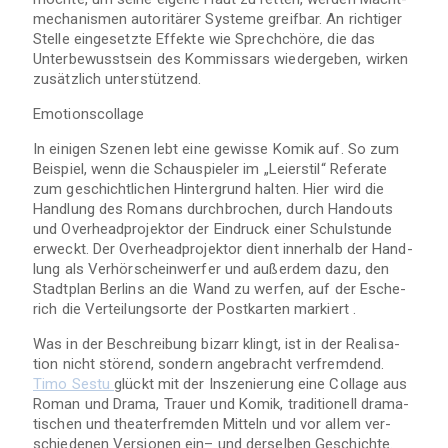
me­cha­nis­men auto­ri­tä­rer Sys­teme greif­bar. An rich­ti­ger
Stelle ein­ge­setzte Effekte wie Sprech­chöre, die das
Unter­be­wusst­sein des Kom­mis­sars wie­der­ge­ben, wir­ken
zusätz­lich unterstützend.
Emo­ti­ons­col­lage
In eini­gen Sze­nen lebt eine gewisse Komik auf. So zum
Bei­spiel, wenn die Schau­spie­ler im „Lei­er­stil“ Refe­rate
zum geschicht­li­chen Hin­ter­grund hal­ten. Hier wird die
Hand­lung des Romans durch­bro­chen, durch Han­douts
und Over­head­pro­jek­tor der Ein­druck einer Schul­stunde
erweckt. Der Over­head­pro­jek­tor dient inner­halb der Hand­
lung als Ver­hör­schein­wer­fer und außer­dem dazu, den
Stadt­plan Ber­lins an die Wand zu wer­fen, auf der Esche­
rich die Ver­tei­lungs­orte der Post­kar­ten markiert .
Was in der Beschrei­bung bizarr klingt, ist in der Rea­li­sa­
tion nicht stö­rend, son­dern ange­bracht ver­frem­dend.
Timo Sestu
glückt mit der Insze­nie­rung eine Col­lage aus
Roman und Drama, Trauer und Komik, tra­di­tio­nell dra­ma­
ti­schen und thea­ter­frem­den Mit­teln und vor allem ver­
schie­de­nen Ver­sio­nen ein– und der­sel­ben Geschichte.