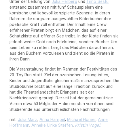
Unter der Leitung von
Julia Hellberg
und
Timo Sestu
entstand zusammen mit fünf Schauspielern eine
komische und liebevoll konzipierte Szenerie, in deren
Rahmen die sorgsam ausgewählten Bilderbücher ihre
poetische Kraft voll entfalten. Der Inhalt: Eine Crew
erfahrener Piraten birgt ein Mädchen, das auf einer
Schatzkiste auf offener See treibt. In der Kiste finden sie
jedoch weder Gold noch Edelsteine, sondern Bücher. Um
sein Leben zu retten, fängt das Mädchen daraufhin an,
aus den Büchern vorzulesen und zieht so die Piraten in
ihren Bann.
Die Veranstaltung findet im Rahmen der Festivitäten des
20. Toy Run statt. Ziel der szenischen Lesung ist es,
Kinder und Jugendliche gleichermaßen anzusprechen. Die
Studiobühne blickt auf eine lange Tradition zurück und
hat die Theaterlandschaft Erlangens seit der
Nachkriegszeit geprägt. Derzeit hat der gemeinnützige
Verein etwa 50 Mitglieder – die meisten von ihnen sind
Studierende aus unterschiedlichsten Fachrichtungen.
mit:
Julia März
,
Anna Hampel
,
Michael Hörner
,
Anne
Hoffmann
,
Anneke Ulrike Steffen
,
Kristin Vogel.