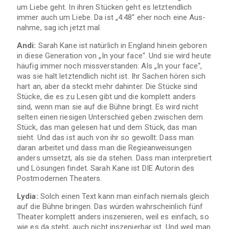
um Liebe geht. In ihren Stü­cken geht es letzt­end­lich
immer auch um Liebe. Da ist „4:48“ eher noch eine Aus­
nahme, sag ich jetzt mal.
Andi:
Sarah Kane ist natür­lich in Eng­land hin­ein gebo­ren
in diese Gene­ra­tion von „In your face“. Und sie wird heute
häu­fig immer noch miss­ver­stan­den: Als „In your face“,
was sie halt letzt­end­lich nicht ist. Ihr Sachen hören sich
hart an, aber da steckt mehr dahin­ter. Die Stü­cke sind
Stü­cke, die es zu Lesen gibt und die kom­plett anders
sind, wenn man sie auf die Bühne bringt. Es wird nicht
sel­ten einen rie­si­gen Unter­schied geben zwi­schen dem
Stück, das man gele­sen hat und dem Stück, das man
sieht. Und das ist auch von ihr so gewollt: Dass man
daran arbei­tet und dass man die Regie­an­wei­sun­gen
anders umsetzt, als sie da ste­hen. Dass man inter­pre­tiert
und Lösun­gen fin­det. Sarah Kane ist
DIE
Auto­rin des
Post­mo­der­nen Theaters.
Lydia:
Solch einen Text kann man ein­fach nie­mals gleich
auf die Bühne brin­gen. Das wür­den wahr­schein­lich fünf
Thea­ter kom­plett anders insze­nie­ren, weil es ein­fach, so
wie es da steht, auch nicht insze­nier­bar ist. Und weil man