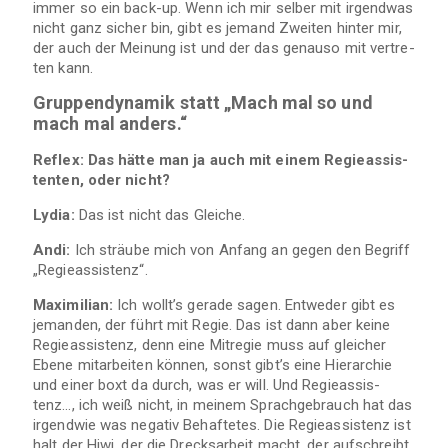
immer so ein back-up. Wenn ich mir sel­ber mit irgend­was
nicht ganz sicher bin, gibt es jemand Zwei­ten hin­ter mir,
der auch der Mei­nung ist und der das genauso mit ver­tre­
ten kann.
Grup­pen­dy­na­mik statt „Mach mal so und
mach mal anders.“
Reflex: Das hätte man ja auch mit einem Regie­as­sis­
ten­ten, oder nicht?
Lydia:
Das ist nicht das Gleiche.
Andi:
Ich sträube mich von Anfang an gegen den Begriff
„Regieassistenz“.
Maxi­mi­lian:
Ich wollt’s gerade sagen. Ent­we­der gibt es
jeman­den, der führt mit Regie. Das ist dann aber keine
Regie­as­sis­tenz, denn eine Mit­re­gie muss auf glei­cher
Ebene mit­ar­bei­ten kön­nen, sonst gibt’s eine Hier­ar­chie
und einer boxt da durch, was er will. Und Regie­as­sis­
tenz…, ich weiß nicht, in mei­nem Sprach­ge­brauch hat das
irgend­wie was nega­tiv Behaf­te­tes. Die Regie­as­sis­tenz ist
halt der Hiwi, der die Drecks­ar­beit macht, der auf­schreibt,