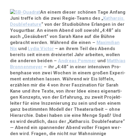
An einem die­ser schö­nen Tage Anfang
Juni treffe ich die zwei Regie-Teams des „
Kathar­sis.
Dou­ble­fea­ture
“ von der Stu­dio­bühne Erlan­gen in der
You­gurt­bar. An einem Abend soll sowohl „4:48“ als
auch „Gesäu­bert“ von Sarah Kane auf die Bühne
gebracht wer­den. Wäh­rend die einen –
Maxi­mi­lian
Nix
und
Lydia Vic­tor
– an ihrem Teil des Abends
bereits seit einem drei­vier­tel Jahr arbei­ten, wol­len
die ande­ren bei­den –
Andreas Pom­mer
und
Mat­thias
Bron­nen­meyer
– ihr „4:48“ in einer inten­si­ven Pro­
ben­phase von zwei Wochen in einem gro­ßen Expe­ri­
ment ent­ste­hen las­sen. Wäh­rend wir Eis löf­feln,
erzäh­len mir die 4 von ihrer Fas­zi­na­tion für Sarah
Kane und ihre Texte, von ihrer Idee eines eigen­ar­ti­
gen Kon­zepts, von der Erfah­rung, zu zweit Pro­jekt­
lei­ter für eine Insze­nie­rung zu sein und von einem
ganz bestimm­ten Modell der Thea­ter­ar­beit – ohne
Hier­ar­chie. Dabei haben sie eine Menge Spaß! Und
es wird deut­lich, dass der „Kathar­sis. Dou­ble­fea­ture“
— Abend ein span­nen­der Abend vol­ler Fra­gen wer­
den wird. Fra­gen, die nicht nur Wahn­sin­nige