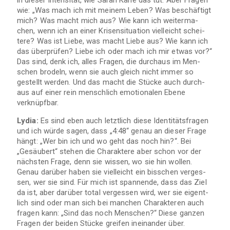
wie: „Was mach ich mit mei­nem Leben? Was beschäf­tigt
mich? Was macht mich aus? Wie kann ich wei­ter­ma­
chen, wenn ich an einer Kri­sen­si­tua­tion viel­leicht schei­
tere? Was ist Liebe, was macht Liebe aus? Wie kann ich
das über­prü­fen? Liebe ich oder mach ich mir etwas vor?“
Das sind, denk ich, alles Fra­gen, die durch­aus im Men­
schen bro­deln, wenn sie auch gleich nicht immer so
gestellt wer­den. Und das macht die Stü­cke auch durch­
aus auf einer rein mensch­lich emo­tio­na­len Ebene
verknüpfbar.
Lydia:
Es sind eben auch letzt­lich diese Iden­ti­täts­fra­gen
und ich würde sagen, dass „4:48“ genau an die­ser Frage
hängt: „Wer bin ich und wo geht das noch hin?“. Bei
„Gesäu­bert“ ste­hen die Cha­rak­tere aber schon vor der
nächs­ten Frage, denn sie wis­sen, wo sie hin wol­len.
Genau dar­über haben sie viel­leicht ein biss­chen ver­ges­
sen, wer sie sind. Für mich ist span­nende, dass das Ziel
da ist, aber dar­über total ver­ges­sen wird, wer sie eigent­
lich sind oder man sich bei man­chen Cha­rak­te­ren auch
fra­gen kann: „Sind das noch Men­schen?“ Diese gan­zen
Fra­gen der bei­den Stü­cke grei­fen inein­an­der über.