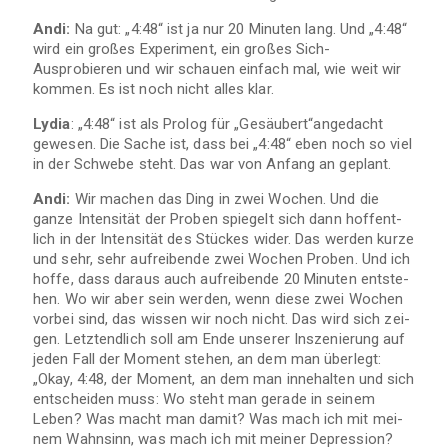
Andi:
Na gut: „4:48“ ist ja nur 20 Minu­ten lang. Und „4:48“
wird ein gro­ßes Expe­ri­ment, ein gro­ßes Sich-
Ausprobieren und wir schauen ein­fach mal, wie weit wir
kom­men. Es ist noch nicht alles klar.
Lydia
: „4:48“ ist als Pro­log für „Gesäubert“angedacht
gewe­sen. Die Sache ist, dass bei „4:48“ eben noch so viel
in der Schwebe steht. Das war von Anfang an geplant.
Andi:
Wir machen das Ding in zwei Wochen. Und die
ganze Inten­si­tät der Pro­ben spie­gelt sich dann hof­fent­
lich in der Inten­si­tät des Stü­ckes wider. Das wer­den kurze
und sehr, sehr auf­rei­bende zwei Wochen Pro­ben. Und ich
hoffe, dass dar­aus auch auf­rei­bende 20 Minu­ten ent­ste­
hen. Wo wir aber sein wer­den, wenn diese zwei Wochen
vor­bei sind, das wis­sen wir noch nicht. Das wird sich zei­
gen. Letzt­end­lich soll am Ende unse­rer Insze­nie­rung auf
jeden Fall der Moment ste­hen, an dem man über­legt:
„Okay, 4:48, der Moment, an dem man inne­hal­ten und sich
ent­schei­den muss: Wo steht man gerade in sei­nem
Leben? Was macht man damit? Was mach ich mit mei­
nem Wahn­sinn, was mach ich mit mei­ner Depres­sion?