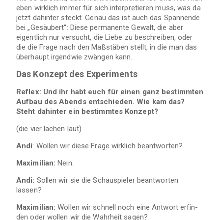
eben wirk­lich immer für sich inter­pre­tie­ren muss, was da
jetzt dahin­ter steckt. Genau das ist auch das Span­nende
bei „Gesäu­bert“: Diese per­ma­nente Gewalt, die aber
eigent­lich nur ver­sucht, die Liebe zu beschrei­ben, oder
die die Frage nach den Maß­stä­ben stellt, in die man das
über­haupt irgend­wie zwän­gen kann.
Das Kon­zept des Experiments
Reflex: Und ihr habt euch für einen ganz bestimm­ten
Auf­bau des Abends ent­schie­den. Wie kam das?
Steht dahin­ter ein bestimm­tes Konzept?
(die vier lachen laut)
Andi
: Wol­len wir diese Frage wirk­lich beantworten?
Maxi­mi­lian:
Nein.
Andi:
Sol­len wir sie die Schau­spie­ler beant­wor­ten
lassen?
Maxi­mi­lian:
Wol­len wir schnell noch eine Ant­wort erfin­
den oder wol­len wir die Wahr­heit sagen?