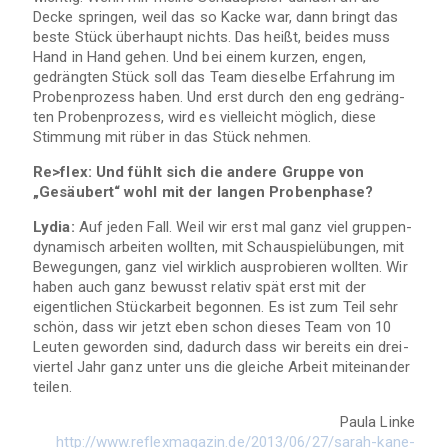
Decke sprin­gen, weil das so Kacke war, dann bringt das
beste Stück über­haupt nichts. Das heißt, bei­des muss
Hand in Hand gehen. Und bei einem kur­zen, engen,
gedräng­ten Stück soll das Team die­selbe Erfah­rung im
Pro­ben­pro­zess haben. Und erst durch den eng gedräng­
ten Pro­ben­pro­zess, wird es viel­leicht mög­lich, diese
Stim­mung mit rüber in das Stück nehmen.
Re>flex: Und fühlt sich die andere Gruppe von
„Gesäu­bert“ wohl mit der lan­gen Probenphase?
Lydia:
Auf jeden Fall. Weil wir erst mal ganz viel grup­pen­
dy­na­misch arbei­ten woll­ten, mit Schau­spiel­übun­gen, mit
Bewe­gun­gen, ganz viel wirk­lich aus­pro­bie­ren woll­ten. Wir
haben auch ganz bewusst rela­tiv spät erst mit der
eigent­li­chen Stück­ar­beit begon­nen. Es ist zum Teil sehr
schön, dass wir jetzt eben schon die­ses Team von 10
Leu­ten gewor­den sind, dadurch dass wir bereits ein drei­
vier­tel Jahr ganz unter uns die glei­che Arbeit mit­ein­an­der
teilen.
Paula Linke
http://www.reflexmagazin.de/2013/06/27/sarah-kane-