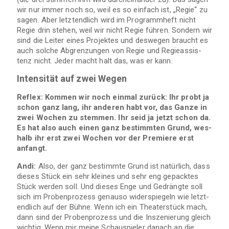
wir nur immer noch so, weil es so ein­fach ist, „Regie“ zu
sagen. Aber letzt­end­lich wird im Pro­gramm­heft nicht
Regie drin ste­hen, weil wir nicht Regie füh­ren. Son­dern wir
sind die Lei­ter eines Pro­jek­tes und des­we­gen braucht es
auch sol­che Abgren­zun­gen von Regie und Regie­as­sis­
tenz nicht. Jeder macht halt das, was er kann.
Inten­si­tät auf zwei Wegen
Reflex: Kom­men wir noch ein­mal zurück: Ihr probt ja
schon ganz lang, ihr ande­ren habt vor, das Ganze in
zwei Wochen zu stem­men. Ihr seid ja jetzt schon da.
Es hat also auch einen ganz bestimm­ten Grund, wes­
halb ihr erst zwei Wochen vor der Pre­miere erst
anfangt.
Andi:
Also, der ganz bestimmte Grund ist natür­lich, dass
die­ses Stück ein sehr klei­nes und sehr eng gepack­tes
Stück wer­den soll. Und die­ses Enge und Gedrängte soll
sich im Pro­ben­pro­zess genauso wider­spie­geln wie letzt­
end­lich auf der Bühne. Wenn ich ein Thea­ter­stück mach,
dann sind der Pro­ben­pro­zess und die Insze­nie­rung gleich
wich­tig. Wenn mir meine Schau­spie­ler danach an die