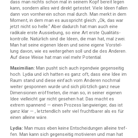
dass man nichts schon mal in sei­nem Kopf bereit legen
kann, son­dern alles wird direkt getes­tet. Viele Ideen fal­len
dann von vorn­her­ein schon mal durch. Man merkt in dem
Moment, in dem man es aus­spricht gleich: „Ok, das war
jetzt nicht so helle.“ Aber dadurch hat man auch eine
radi­kale erste Aus­sie­bung, so eine Art erste Qua­li­täts­
kon­trolle. Natür­lich sind die Ideen, die man hat, mal zwei.
Man hat seine eige­nen Ideen und seine eigene Vor­stel­
lung davon, wie es wei­ter­ge­hen soll und die des Ande­ren.
Auf diese Weise hat man viel mehr Potential.
Maxi­mi­lian:
Man pusht sich auch irgend­wie gegen­sei­tig
hoch.
Lydia und ich
hat­ten es ganz oft, dass eine Idee im
Raum stand und diese ein­fach vom Ande­ren noch­mal
wei­ter gespon­nen wurde und sich plötz­lich ganz neue
Dimen­sio­nen eröff­ne­ten, die man so, in sei­ner eige­nen
Idee viel­leicht gar nicht gese­hen hat. Das macht es
extrem span­nend — einen Pro­zess lang­wie­ri­ger, das ist
ganz klar — , letzt­end­lich sehr viel frucht­ba­rer als es für
einen alleine wäre.
Lydia:
Man muss eben keine Ent­schei­dun­gen alleine tref­
fen. Man kann sich gegen­sei­tig moti­vie­ren und man hat