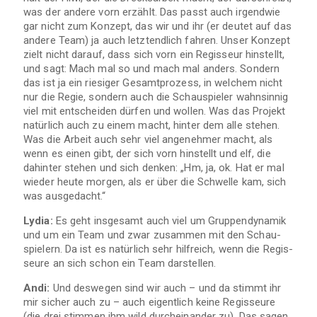
was der andere vorn erzählt. Das passt auch irgend­wie
gar nicht zum Kon­zept, das wir und ihr (er deu­tet auf das
andere Team) ja auch letzt­end­lich fah­ren. Unser Kon­zept
zielt nicht dar­auf, dass sich vorn ein Regis­seur hin­stellt,
und sagt: Mach mal so und mach mal anders. Son­dern
das ist ja ein rie­si­ger Gesamt­pro­zess, in wel­chem nicht
nur die Regie, son­dern auch die Schau­spie­ler wahn­sin­nig
viel mit ent­schei­den dür­fen und wol­len. Was das Pro­jekt
natür­lich auch zu einem macht, hin­ter dem alle ste­hen.
Was die Arbeit auch sehr viel ange­neh­mer macht, als
wenn es einen gibt, der sich vorn hin­stellt und elf, die
dahin­ter ste­hen und sich den­ken: „Hm, ja, ok. Hat er mal
wie­der heute mor­gen, als er über die Schwelle kam, sich
was ausgedacht.“
Lydia:
Es geht ins­ge­samt auch viel um Grup­pen­dy­na­mik
und um ein Team und zwar zusam­men mit den Schau­
spie­lern. Da ist es natür­lich sehr hilf­reich, wenn die Regis­
seure an sich schon ein Team darstellen.
Andi:
Und des­we­gen sind wir auch – und da stimmt ihr
mir sicher auch zu – auch eigent­lich keine Regis­seure
(die drei stim­men ihm wild durch­ein­an­der zu). Das sagen