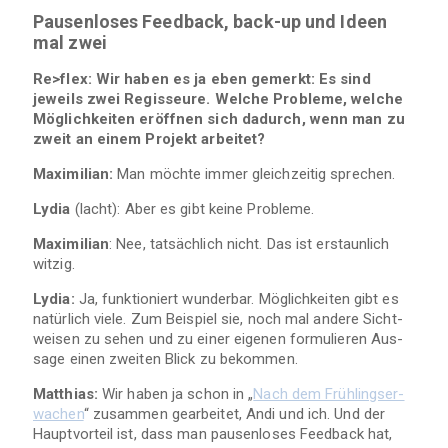
Pau­sen­lo­ses Feed­back, back-up und Ideen
mal zwei
Re>flex: Wir haben es ja eben gemerkt: Es sind
jeweils zwei Regis­seure. Wel­che Pro­bleme, wel­che
Mög­lich­kei­ten eröff­nen sich dadurch, wenn man zu
zweit an einem Pro­jekt arbeitet?
Maxi­mi­lian:
Man möchte immer gleich­zei­tig sprechen.
Lydia
(lacht): Aber es gibt keine Probleme.
Maxi­mi­lian
: Nee, tat­säch­lich nicht. Das ist erstaun­lich
witzig.
Lydia:
Ja, funk­tio­niert wun­der­bar. Mög­lich­kei­ten gibt es
natür­lich viele. Zum Bei­spiel sie, noch mal andere Sicht­
wei­sen zu sehen und zu einer eige­nen for­mu­lie­ren Aus­
sage einen zwei­ten Blick zu bekommen.
Mat­thias:
Wir haben ja schon in „
Nach dem Früh­lings­er­
wa­chen
“ zusam­men gear­bei­tet, Andi und ich. Und der
Haupt­vor­teil ist, dass man pau­sen­lo­ses Feed­back hat,