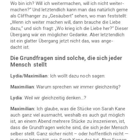
Wo bin ich? Will ich wei­ter­ma­chen, will ich nicht wei­ter­
ma­chen?“ Und letzt­end­lich kann man das natür­lich gerne
als Cliff­han­ger zu „Gesäu­bert“ sehen, wo man fest­stellt:
„Wenn ich wei­ter machen will, dann brau­che die Liebe
dazu,“ und sich fragt: „Wo krieg ich die Liebe her?“ Die­ser
Über­gang wär ein mög­li­cher Gedanke. Aber letzt­end­lich
ist ein glat­ter Über­gang jetzt nicht das, was ange­
dacht ist.
Die Grund­fra­gen sind sol­che, die sich jeder
Mensch stellt
Lydia/Maximilian
: Ich wollt dazu noch sagen:
Maxi­mi­lian
: Warum spre­chen wir immer gleichzeitig?
Lydia
: Weil wir gleich­zei­tig denken…?
Maxi­mi­lian:
Ich glaube, was die Stü­cke von Sarah Kane
auch ganz viel aus­macht, wes­halb es auch gut mög­lich
ist, an einem Abend meh­rere Stü­cke zu insze­nie­ren, ist,
dass die Grund­fra­gen wel­che sind, die sich jeder Mensch
sel­ber stellt. Ganz sicher nicht – oder hof­fent­lich nicht —
in die­ser Inten­si­tät, wie Sarah Kane das tut. Aber Fra­gen