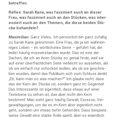
betreffen.
Reflex: Sarah Kane, was fas­zi­niert euch an die­ser
Frau, was fas­zi­niert euch an den Stü­cken, was inter­
es­siert euch an den The­men, die diese bei­den Stü­
cke behandeln?
Maxi­mi­lian:
Ganz Vie­les. Ich per­sön­lich bin ganz zufäl­lig
zu Sarah Kane gekom­men. Eine Frau, die ja ein wahn­sin­
ni­ges Leben – im wört­lichs­tes Sinne – geführt hat, die
lei­der häu­fig miss­ver­stan­den wurde. Das ist eine der
Sachen, die ich an ihren Stü­cke so genial finde, weil sie
auf einer ober­fläch­li­chen Seite viel­leicht so aus­se­hen, als
ob sie ein­fach nur scho­cken wol­len, als ob sie geschrie­
ben wur­den, damit das Publi­kum sich zum Schluss denkt:
„Eh, kann man so was machen?“ Ich glaube nicht, dass
das der Kern der Stü­cke ist, son­dern ganz im Gegen­teil:
Das Inter­es­sante ist eigent­lich, dass etwas auf einer
Text­ebene zu sehen ist, das aber nicht den Kern
bestimmt. Man sieht ganz häu­fig Gewalt, Exzesse, Ver­
ge­wal­ti­gun­gen, um die es im Kern aber eigent­lich nicht
geht, son­dern um etwas tie­fer Gehen­des. Dass bei­spiels­
weise Gewalt eine starke Rolle spielt, aber es eigent­lich