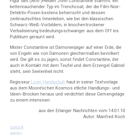
Figur des (Anti-)Helden John Constantine stammt: ein
kettenrauchender Typ im Trenchcoat, der die Film-Noir-
Detektiv-Posen bestens beherrscht und dessen
zerknautschtes Innenleben, wie bei den klassischen
Schwarz-Weiß-Vorbildern, in knochentrockener
Verbalisierung bedeutungsschwanger aus dem Off ins
Publikum geraunt wird.
Mister Constantine ist Dämonenjäger auf einer Erde, die
von Engeln wie von Dämonen gleichermaßen bevölkert
wird. Die gilt es zu jagen, sonst findet Constantine, der
auch in Kontakt mit dem Teufel und dem Erzengel Gabriel
steht, sein Seelenheil nicht.
Regisseur
Levin Handschuh
haut in seiner Textvorlage
aus dem Moore’schen Kosmos etliche Handlungs- und
Ideen-Brocken heraus und verdichtet diese Gemengelage
zu einem intensiven
aus den Erlanger Nachrichten vom 14.01.10
Autor:
Manfred Koch
zurück
weiter