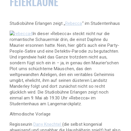
FEIERLAUNE
Studiobühne Erlangen zeigt „
Rebecca
“ im Studentenhaus
In dieser »Rebecca« steckt nicht nur die
romantische Schauermär drin, die einst Daphne du
Maurier ersonnen hatte. Nein, hier gibt’s auch eine Party-
People-Satire und eine Detektiv-Parodie zu begutachten.
Und irgendwie hakt das Ganze trotzdem nicht aus,
sondern fügt sich ein in – ja, in genau den Maurier’schen
Plot ums schüchterne Mäuschen, das den
weltgewandten Adeligen, den ein veritables Geheimnis
umgibt, ehelicht, ihm auf seinen düsteren Landsitz
Manderley folgt und dort zunächst nicht so recht
glücklich wird. Die Studiobühne Erlangen zeigt noch
einmal am 9. Mai ab 19.30 Uhr »Rebecca« im
Studentenhaus am Langemarckplatz.
Altmodische Vorlage
Regisseurin
Dany Knechtel
(die selbst kongenial
abweisend und unnahbar die Haushälterin spielt) hat also