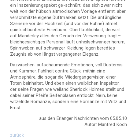
ein Inszenierungspaket ge-schnürt, das sich zwar nicht
weit von der hübsch altmodischen Vorlage entfernt, aber
verschmitzte eigene Duftmarken setzt. Die anfängliche
Szenerie vor der Hochzeit (und vor der Bühne) atmet
quietschbunteste Feierlaune-Oberflächlichkeit, derweil
auf Manderley alles den Geruch der Verwesung trägt –
bleichgesichtiges Personal läuft unheilschwanger herum,
Spinnweben auf schwarzer Kleidung legen beredtes
Zeugnis ab von längst vergangener Eleganz.
Dazwischen: aufschäumende Emotionen, voll Düsternis
und Kummer. Fahlheit contra Glück, mithin eine
Atmosphäre, die sogar die Wiedergängervision einer
Toten beinhaltet. Und eben einen weiblichen Inspektor,
der seine Fragen wie weiland Sherlock Holmes stellt und
dabei seiner Pfeife Seifenblasen entlockt. Nein, keine
witzelnde Romanze, sondern eine Romanze mit Witz und
Ernst.
aus den Erlanger Nachrichten vom 05.05.10
Autor:
Manfred Koch
zurück