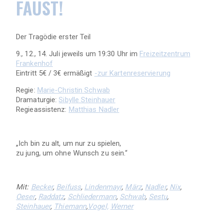
FAUST!
Der Tragödie erster Teil
9., 12., 14. Juli jeweils um 19:30 Uhr im
Freizeitzentrum
Frankenhof
Eintritt 5€ / 3€ ermäßigt
-zur Kartenreservierung
Regie:
Marie-Christin Schwab
Dramaturgie:
Sibylle Steinhauer
Regieassistenz:
Matthias Nadler
„Ich bin zu alt, um nur zu spielen,
zu jung, um ohne Wunsch zu sein.“
Mit:
Becker
,
Beifuss
,
Lindenmayr
,
März
,
Nadler
,
Nix
,
Oeser
,
Raddatz
,
Schliedermann
,
Schwab
,
Sestu
,
Steinhauer
,
Thiemann
,
Vogel,
Werner