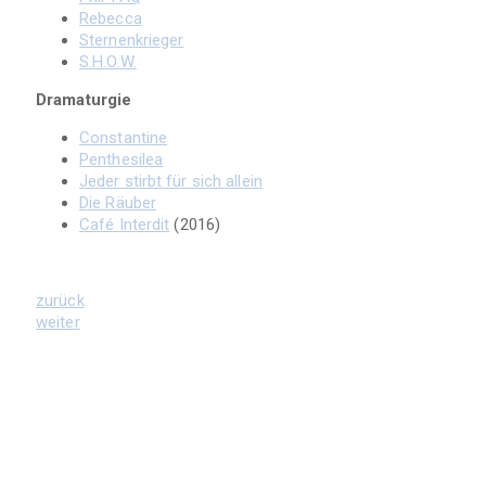
Rebecca
Sternenkrieger
S.H.O.W.
Dramaturgie
Constantine
Penthesilea
Jeder stirbt für sich allein
Die Räuber
Café Interdit
(2016)
zurück
weiter