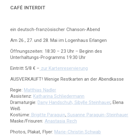
CAFÉ INTERDIT
ein deutsch-französischer Chanson-Abend
Am 26., 27. und 28. Mai im Logenhaus Erlangen
Öffnungszeiten: 18:30 – 23 Uhr – Beginn des
Unterhaltungs-Programms 19:30 Uhr
Eintritt 5/8 € –
zur Kartenreservierung
AUSVERKAUFT! Wenige Restkarten an der Abendkasse
Regie:
Matthias Nadler
Assistenz:
Katharina Schliedermann
Dramaturgie:
Dany Handschuh,
Sibylle Steinhauer
, Elena
Weiß
Kostüme:
Brigitte Paraquin
,
Susanne Paraquin-Steinhauer
Maske/Frisuren:
Anastasia Rech
Photos, Plakat, Flyer:
Marie-Christin Schwab