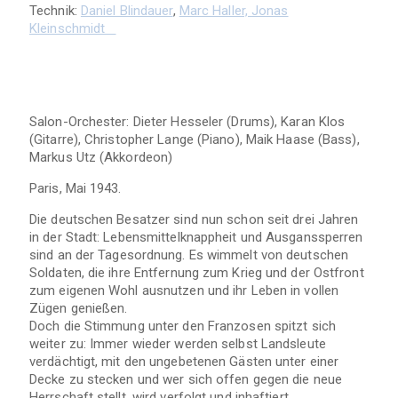
Technik:
Daniel Blindauer
,
Marc Haller,
Jonas
Kleinschmidt
Salon-Orchester: Dieter Hesseler (Drums), Karan Klos
(Gitarre), Christopher Lange (Piano),
Maik Haase
(Bass),
Markus Utz (Akkordeon)
Paris, Mai 1943.
Die deutschen Besatzer sind nun schon seit drei Jahren
in der Stadt: Lebensmittelknappheit und Ausganssperren
sind an der Tagesordnung. Es wimmelt von deutschen
Soldaten, die ihre Entfernung zum Krieg und der Ostfront
zum eigenen Wohl ausnutzen und ihr Leben in vollen
Zügen genießen.
Doch die Stimmung unter den Franzosen spitzt sich
weiter zu: Immer wieder werden selbst Landsleute
verdächtigt, mit den ungebetenen Gästen unter einer
Decke zu stecken und wer sich offen gegen die neue
Herrschaft stellt, wird verfolgt und inhaftiert.