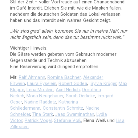
Stil der Zeit – voller Vorfreude auf einen Chansonabend
im Café Interdit. Erleben Sie mit, wie die Masken fallen,
nachdem die deutschen Soldaten das Lokal verlassen
haben und das Interdit sein wahres Gesicht zeigt.
„Wir sind grad‘ allein, kommen Sie nur in meine Näh‘, nur
nicht ängstlich sein, denn das tut bestimmt nicht weh.“
Wichtiger Hinweis:
Die Gäste werden gebeten vom Gebrauch moderner
Gegenstände und Technik abzusehen.
Eine Reservierung wird dringend empfohlen.
Mit:
Ralf Altmann
,
Romina Bachner
,
Alexander
Eßwein
,
Laura Eyselein
,
Robert Godea
,
Sylvia Krüger
,
Max
Kloppe
,
Lena Möslein
,
Axel Nerlich
,
Dorothea
Nerlich
,
Mona Neugebauer
,
Sarah Oerlicke
,
Irmgard
Oeser
,
Nadine Raddatz
,
Katharina
Schliedermann
,
Constantin Schmitz
,
Nadine
Schneider
,
Tina Stark
,
Jaap Swaminathan
,
Lydia
Victor
,
Patrick Vogel
,
Stefanie Voß
, Elena Weiß und
Lisa
Zillessen
.