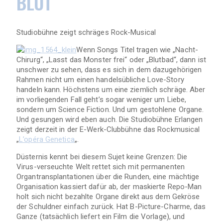
LUT
Studiobühne zeigt schräges Rock-Musical
Wenn Songs Titel tragen wie „Nacht-
Chirurg“, „Lasst das Monster frei“ oder „Blutbad“, dann ist
unschwer zu sehen, dass es sich in dem dazugehörigen
Rahmen nicht um einen handelsübliche Love-Story
handeln kann. Höchstens um eine ziemlich schräge. Aber
im vorliegenden Fall geht’s sogar weniger um Liebe,
sondern um Science Fiction. Und um gestohlene Organe.
Und gesungen wird eben auch. Die Studiobühne Erlangen
zeigt derzeit in der E-Werk-Clubbühne das Rockmusical
„
L’opéra Genetica
„.
Düsternis kennt bei diesem Sujet keine Grenzen: Die
Virus-verseuchte Welt rettet sich mit permanenten
Organtransplantationen über die Runden, eine mächtige
Organisation kassiert dafür ab, der maskierte Repo-Man
holt sich nicht bezahlte Organe direkt aus dem Gekröse
der Schuldner einfach zurück. Hat B-Picture-Charme, das
Ganze (tatsächlich liefert ein Film die Vorlage), und