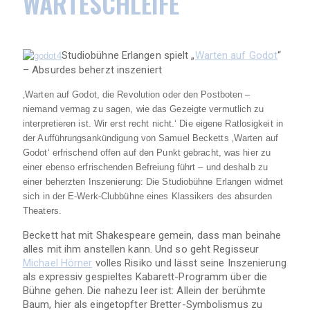
WARTESCHLEIFE
Studiobühne Erlangen spielt „
Warten auf Godot
“
– Absurdes beherzt inszeniert
‚Warten auf Godot, die Revolution oder den Postboten –
niemand vermag zu sagen, wie das Gezeigte vermutlich zu
interpretieren ist. Wir erst recht nicht.‘ Die eigene Ratlosigkeit in
der Aufführungsankündigung von Samuel Becketts ‚Warten auf
Godot‘ erfrischend offen auf den Punkt gebracht, was hier zu
einer ebenso erfrischenden Befreiung führt – und deshalb zu
einer beherzten Inszenierung: Die Studiobühne Erlangen widmet
sich in der E-Werk-Clubbühne eines Klassikers des absurden
Theaters.
Beckett hat mit Shakespeare gemein, dass man beinahe
alles mit ihm anstellen kann. Und so geht Regisseur
Michael Hörner
volles Risiko und lässt seine Inszenierung
als expressiv gespieltes Kabarett-Programm über die
Bühne gehen. Die nahezu leer ist: Allein der berühmte
Baum, hier als eingetopfter Bretter-Symbolismus zu