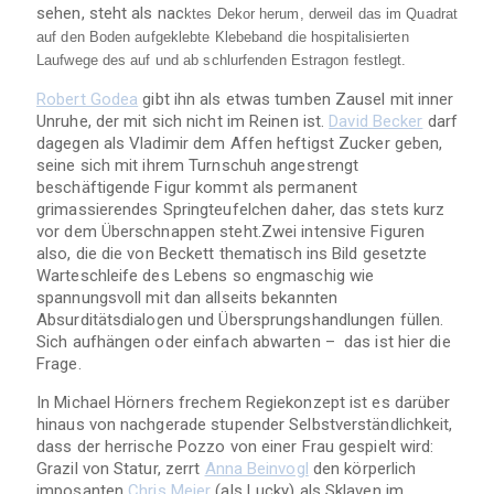
sehen, steht als nac
ktes Dekor herum, derweil das im Quadrat
auf den Boden aufgeklebte Klebeband die hospitalisierten
Laufwege des auf und ab schlurfenden Estragon festlegt.
Robert Godea
gibt ihn als etwas tumben Zausel mit inner
Unruhe, der mit sich nicht im Reinen ist.
David Becker
darf
dagegen als Vladimir dem Affen heftigst Zucker geben,
seine sich mit ihrem Turnschuh angestrengt
beschäftigende Figur kommt als permanent
grimassierendes Springteufelchen daher, das stets kurz
vor dem Überschnappen steht.Zwei intensive Figuren
also, die die von Beckett thematisch ins Bild gesetzte
Warteschleife des Lebens so engmaschig wie
spannungsvoll mit dan allseits bekannten
Absurditätsdialogen und Übersprungshandlungen füllen.
Sich aufhängen oder einfach abwarten – das ist hier die
Frage.
In Michael Hörners frechem Regiekonzept ist es darüber
hinaus von nachgerade stupender Selbstverständlichkeit,
dass der herrische Pozzo von einer Frau gespielt wird:
Grazil von Statur, zerrt
Anna Beinvogl
den körperlich
imposanten
Chris Meier
(als Lucky) als Sklaven im