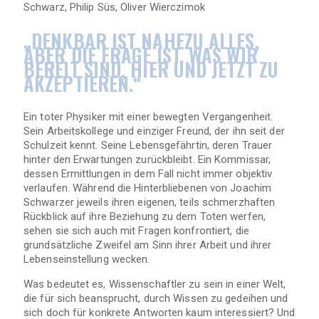
Schwarz, Philip Süs, Oliver Wierczimok
„DENKBAR IST NAHEZU ALLES,
ABER DIE FRAGE IST, WAS WIR
BEREIT SIND, HIER UND JETZT ZU
AKZEPTIEREN.“
Ein toter Physiker mit einer bewegten Vergangenheit.
Sein Arbeitskollege und einziger Freund, der ihn seit der
Schulzeit kennt. Seine Lebensgefährtin, deren Trauer
hinter den Erwartungen zurückbleibt. Ein Kommissar,
dessen Ermittlungen in dem Fall nicht immer objektiv
verlaufen. Während die Hinterbliebenen von Joachim
Schwarzer jeweils ihren eigenen, teils schmerzhaften
Rückblick auf ihre Beziehung zu dem Toten werfen,
sehen sie sich auch mit Fragen konfrontiert, die
grundsätzliche Zweifel am Sinn ihrer Arbeit und ihrer
Lebenseinstellung wecken.
Was bedeutet es, Wissenschaftler zu sein in einer Welt,
die für sich beansprucht, durch Wissen zu gedeihen und
sich doch für konkrete Antworten kaum interessiert? Und