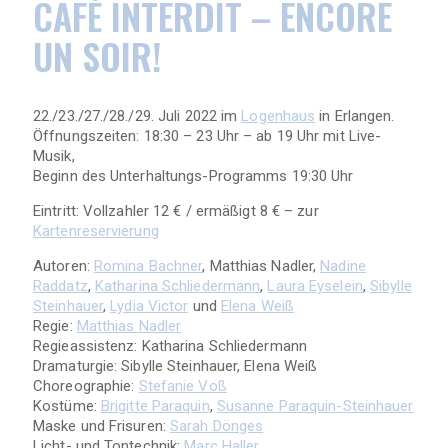
CAFÉ INTERDIT – ENCORE
UN SOIR!
22./23./27./28./29. Juli 2022 im
Logenhaus
in Erlangen.
Öffnungszeiten: 18:30 – 23 Uhr – ab 19 Uhr mit Live-
Musik,
Beginn des Unterhaltungs-Programms 19:30 Uhr
Eintritt: Vollzahler 12 € / ermäßigt 8 € – zur
Kartenreservierung
Autoren:
Romina Bachner
, Matthias Nadler,
Nadine
Raddatz
,
Katharina Schliedermann
,
Laura Eyselein
,
Sibylle
Steinhauer
,
Lydia Victor
und
Elena Weiß
Regie:
Matthias Nadler
Regieassistenz: Katharina Schliedermann
Dramaturgie: Sibylle Steinhauer, Elena Weiß
Choreographie:
Stefanie Voß
Kostüme:
Brigitte Paraquin
,
Susanne Paraquin-Steinhauer
Maske und Frisuren:
Sarah Dönges
Licht- und Tontechnik:
Marc Haller