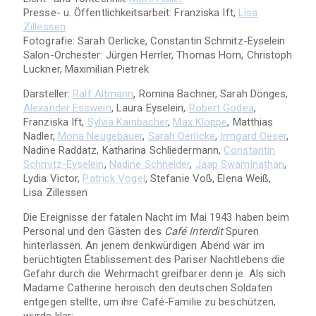
Presse- u. Öffentlichkeitsarbeit: Franziska Ift,
Lisa
Zillessen
Fotografie: Sarah Oerlicke, Constantin Schmitz-Eyselein
Salon-Orchester: Jürgen Herrler, Thomas Horn, Christoph
Luckner, Maximilian Pietrek
Darsteller:
Ralf Altmann
, Romina Bachner, Sarah Dönges,
Alexander Esswein
, Laura Eyselein,
Robert Godea
,
Franziska Ift,
Sylvia Kainbacher
,
Max Kloppe
, Matthias
Nadler,
Mona Neugebauer
,
Sarah Oerlicke
,
Irmgard Oeser
,
Nadine Raddatz, Katharina Schliedermann,
Constantin
Schmitz-Eyselein
,
Nadine Schneider
,
Jaap Swaminathan
,
Lydia Victor,
Patrick Vogel
, Stefanie Voß, Elena Weiß,
Lisa Zillessen
Die Ereignisse der fatalen Nacht im Mai 1943 haben beim
Personal und den Gästen des
Café Interdit
Spuren
hinterlassen. An jenem denkwürdigen Abend war im
berüchtigten Établissement des Pariser Nachtlebens die
Gefahr durch die Wehrmacht greifbarer denn je. Als sich
Madame Catherine heroisch den deutschen Soldaten
entgegen stellte, um ihre Café-Familie zu beschützen,
wurde klar: