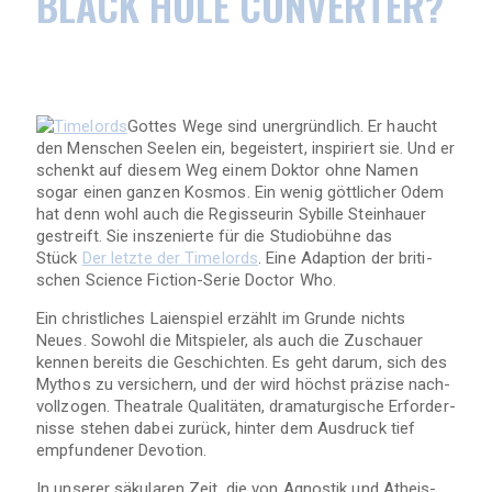
BLACK HOLE CONVERTER?
Got­tes Wege sind uner­gründ­lich. Er haucht
den Men­schen See­len ein, begeis­tert, inspi­riert sie. Und er
schenkt auf die­sem Weg einem Dok­tor ohne Namen
sogar einen gan­zen Kos­mos. Ein wenig gött­li­cher Odem
hat denn wohl auch die Regis­seu­rin Sybille Stein­hauer
gestreift. Sie insze­nierte für die Stu­dio­bühne das
Stück
Der letzte der Timelords
. Eine Adap­tion der bri­ti­
schen Sci­ence Fiction-Serie Doc­tor Who.
Ein christ­li­ches Lai­en­spiel erzählt im Grunde nichts
Neues. Sowohl die Mit­spie­ler, als auch die Zuschauer
ken­nen bereits die Geschich­ten. Es geht darum, sich des
Mythos zu ver­si­chern, und der wird höchst prä­zise nach­
voll­zo­gen. Thea­trale Qua­li­tä­ten, dra­ma­tur­gi­sche Erfor­der­
nisse ste­hen dabei zurück, hin­ter dem Aus­druck tief
emp­fun­de­ner Devotion.
In unse­rer säku­la­ren Zeit, die von Agnos­tik und Athe­is­