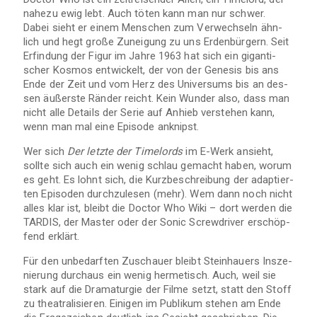
nahezu ewig lebt. Auch töten kann man nur schwer.
Dabei sieht er einem Men­schen zum Ver­wech­seln ähn­
lich und hegt große Zunei­gung zu uns Erden­bür­gern. Seit
Erfin­dung der Figur im Jahre 1963 hat sich ein gigan­ti­
scher Kos­mos ent­wi­ckelt, der von der Gene­sis bis ans
Ende der Zeit und vom Herz des Uni­ver­sums bis an des­
sen äußerste Rän­der reicht. Kein Wun­der also, dass man
nicht alle Details der Serie auf Anhieb ver­ste­hen kann,
wenn man mal eine Epi­sode anknipst.
Wer sich
Der letzte der Timelords
im E-Werk ansieht,
sollte sich auch ein wenig schlau gemacht haben, worum
es geht. Es lohnt sich, die Kurz­be­schrei­bung der adap­tier­
ten Epi­so­den durch­zu­le­sen (mehr). Wem dann noch nicht
alles klar ist, bleibt die Doc­tor Who Wiki – dort wer­den die
TARDIS
, der Mas­ter oder der Sonic Screw­dri­ver erschöp­
fend erklärt.
Für den unbe­darf­ten Zuschauer bleibt Stein­hau­ers Insze­
nie­rung durch­aus ein wenig her­me­tisch. Auch, weil sie
stark auf die Dra­ma­tur­gie der Filme setzt, statt den Stoff
zu thea­tra­li­sie­ren. Eini­gen im Publi­kum ste­hen am Ende