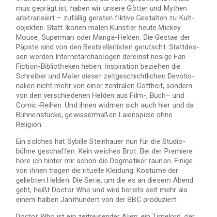
mus geprägt ist, haben wir unsere Göt­ter und Mythen
arbi­tra­ri­siert – zufäl­lig gera­ten fik­tive Gestal­ten zu Kult­
ob­jek­ten. Statt Iko­nen malen Künst­ler heute Mickey
Mouse, Super­man oder Manga-Helden. Die Gestae der
Päpste sind von den Best­sel­ler­lis­ten gerutscht. Statt­des­
sen wer­den Inter­net­ar­chäo­lo­gen der­einst rie­sige Fan
Fiction-Bibliotheken heben. Inspi­ra­tion bezie­hen die
Schrei­ber und Maler die­ser zeit­ge­schicht­li­chen Devo­tio­
na­lien nicht mehr von einer zen­tra­len Gott­heit, son­dern
von den ver­schie­de­nen Hel­den aus Film-, Buch– und
Comic-Reihen. Und ihnen wid­men sich auch hier und da
Büh­nen­stü­cke, gewis­ser­ma­ßen Lai­en­spiele ohne
Religion.
Ein sol­ches hat Sybille Stein­hauer nun für die Stu­dio­
bühne geschaf­fen. Kein wei­ches Brot: Bei der Pre­miere
höre ich hin­ter mir schon die Dog­ma­ti­ker rau­nen. Einige
von ihnen tra­gen die ritu­elle Klei­dung: Kos­tüme der
gelieb­ten Hel­den. Die Serie, um die es an die­sem Abend
geht, heißt Doc­tor Who und wird bereits seit mehr als
einem hal­ben Jahr­hun­dert von der
BBC
produziert.
Doc­tor Who ist ein zeit­rei­sen­der Alien, ein Timel­ord, der