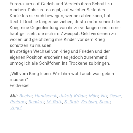
Europa, um auf Gedeih und Verderb ihren Schnitt zu
machen. Dabei ist es egal, auf welcher Seite des
Konliktes sie sich bewegen, wer bezahlen kann, hat
Recht. Doch je länger sie ziehen, desto mehr scheint der
Krieg eine Gegenleistung von ihr zu verlangen und immer
häufiger sieht sie sich im Zwiespalt Geld verdienen zu
wollen und gleichzeitig ihre Kinder vor dem Krieg
schützen zu müssen.
Im stetigen Wechsel von Krieg und Frieden und der
eigenen Position erscheint es jedoch zunehmend
unmöglich alle Schäfchen ins Trockene zu bringen.
„Will vom Krieg leben. Wird ihm wohl auch was geben
müssen.“
Feldwebel
Mit:
Becker
,
Handschuh
,
Jakob
,
Krüger
,
März
,
Nix
,
Oeser
,
Preisner
,
Raddatz
,
M. Roth
,
S. Roth
,
Seeburg
,
Sestu
,
Vogel
Kontakt
-
Datenschutzerklärung
-
Impressum
- © 2026
Studiobühne Erlangen e.V.