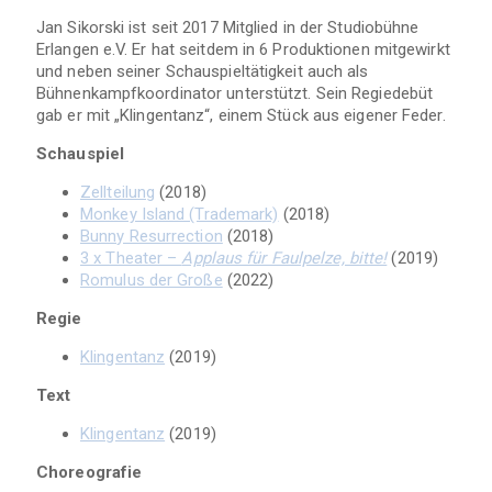
Jan Sikorski ist seit 2017 Mitglied in der Studiobühne
Erlangen e.V. Er hat seitdem in 6 Produktionen mitgewirkt
und neben seiner Schauspieltätigkeit auch als
Bühnenkampfkoordinator unterstützt. Sein Regiedebüt
gab er mit „Klingentanz“, einem Stück aus eigener Feder.
Schauspiel
Zellteilung
(2018)
Monkey Island (Trademark)
(2018)
Bunny Resurrection
(2018)
3 x Theater –
Applaus für Faulpelze, bitte!
(2019)
Romulus der Große
(2022)
Regie
Klingentanz
(2019)
Text
Klingentanz
(2019)
Choreografie