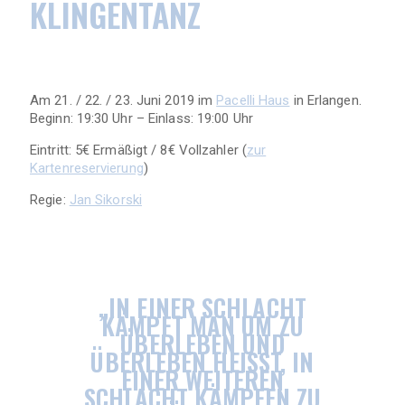
KLINGENTANZ
Am 21. / 22. / 23. Juni 2019 im
Pacelli Haus
in Erlangen.
Beginn: 19:30 Uhr – Einlass: 19:00 Uhr
Eintritt: 5€ Ermäßigt / 8€ Vollzahler (
zur
Kartenreservierung
)
Regie:
Jan Sikorski
„IN EINER SCHLACHT
KÄMPFT MAN UM ZU
ÜBERLEBEN UND
ÜBERLEBEN HEISST, IN E
INER WEITEREN S
CHLACHT KÄMPFEN ZU K