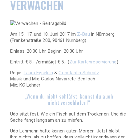
VERWACHEN
Am 15., 17. und 18. Juni 2017 im
Z-Bau
in Nürnberg
(Frankenstraße 200, 90461 Nürnberg)
Einlass: 20:00 Uhr, Beginn: 20:30 Uhr
Eintritt: € 8,- /ermäßigt € 5,-
(
Zur Kartenreservierung
)
Regie:
Laura Eyselein
&
Constantin Schmitz
Musik und Mix: Carlos Navarrete-Benlloch
Mix: KC Lehner
„Wenn du nicht schläfst, kannst du auch
nicht verschlafen!“
Udo sitzt fest. Wie ein Fisch auf dem Trockenen. Und die
Sache fängt langsam an zu miefen.
Udo Lehmann hatte keinen guten Morgen. Jetzt bleibt
ihm nichts, als zu hoffen, dass vielleicht irgendwann der