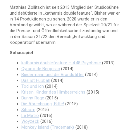
Matthias Zollitsch ist seit 2013 Mitglied der Studiobühne
und debütierte in „katharsis.doublefeature“. Bisher war er
in 14 Produktionen zu sehen. 2020 wurde er in den
Vorstand gewählt, wo er während der Spielzeit 20/21 für
die Presse- und Öffentlichkeitsarbeit zuständig war und
in der Saison 21/22 den Bereich „Entwicklung und
Kooperation“ übernahm.
Schauspiel
katharsis.doublefeature – 4:48 Psychose
(2013)
Cyrano de Bergerac
(2014)
Biedermann und die Brandstifter
(2014)
Das ist Fußball
(2014)
Tod und ich
(2014)
Krisen. Kinder des Himbeerreichs
(2015)
Bunny Rage
(2015)
Die Abrechnung, Bitte!
(2015)
Sitcom
(2015)
Le Métro
(2016)
Woyzeck
(2016)
Monkey Island (Trademark)
(2018)