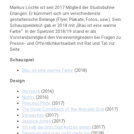
Markus Löchle ist seit 2017 Mitglied der Studiobühne
Erlangen. Er kümmert sich um verschiedenste
gestalterische Belange (Flyer, Plakate, Fotos, usw.). Sein
Schauspieldebüt gab er 2018 mit „Blau ist eine warme
Farbe“. In der Spielzeit 2018/19 stand er als
Vorstandsmitglied den Vereinsmitgliedern bei Fragen zu
Presse- und Öffentlichkeitsarbeit mit Rat und Tat zur
Seite.
Schauspiel
Blau ist eine warme Farbe
(2018)
Design
Woyzeck
(2016)
Nichts
(2016)
Princess Pride
(2017)
The Huge Comeback of the Average Dick
(2017)
Verwachen
(2017)
Jessica Jones
(2017)
Ich hab die Unschuld kotzen sehen
(2017)
Dämonen wird man nicht mehr los
(2018)