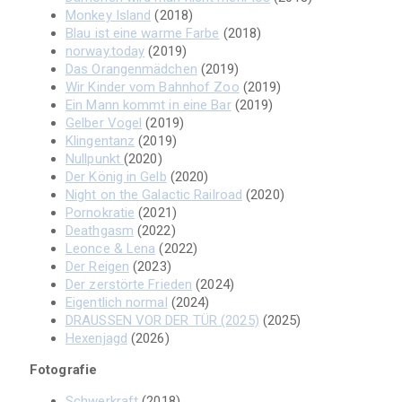
Monkey Island
(2018)
Blau ist eine warme Farbe
(2018)
norway.today
(2019)
Das Orangenmädchen
(2019)
Wir Kinder vom Bahnhof Zoo
(2019)
Ein Mann kommt in eine Bar
(2019)
Gelber Vogel
(2019)
Klingentanz
(2019)
Nullpunkt
(2020)
Der König in Gelb
(2020)
Night on the Galactic Railroad
(2020)
Pornokratie
(2021)
Deathgasm
(2022)
Leonce & Lena
(2022)
Der Reigen
(2023)
Der zerstörte Frieden
(2024)
Eigentlich normal
(2024)
DRAUSSEN VOR DER TÜR (2025)
(2025)
Hexenjagd
(2026)
Fotografie
Schwerkraft
(2018)